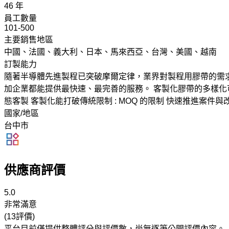
46 年
員工數量
101-500
主要銷售地區
中國、法國、義大利、日本、馬來西亞、台灣、美國、越南
訂製能力
隨著半導體先進製程已突破摩爾定律，業界對製程用膠帶的需
加企業都能提供最快速、最完善的服務。 客製化膠帶的多樣化可
態客製 客製化能打破傳統限制 : MOQ 的限制 快速推進案件
國家/地區
台中市
供應商評價
5.0
非常滿意
(13評價)
平台目前僅提供整體評分與評價數，尚無逐筆公開評價內容。