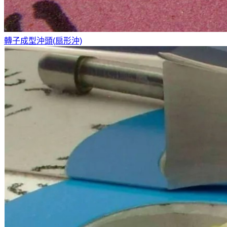
轉子成型沖頭(扇形沖)