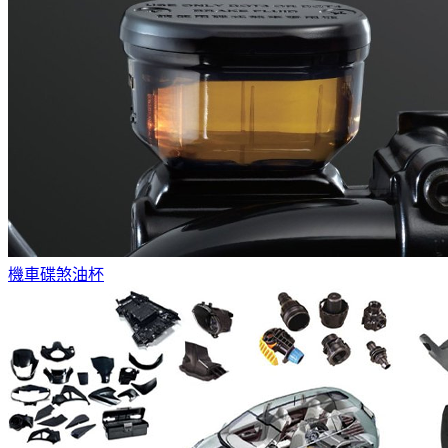
機車碟煞油杯