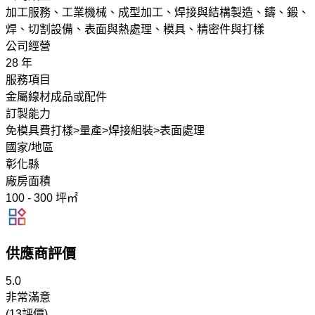
加工服務、工業機械、成型加工、焊接與結構製造、鑄、鍛、
焊、切割設備、表面與熱處理、模具、精密件與打樣
公司經營
28 年
服務項目
金屬線材成品或配件
訂製能力
免模具費打樣>量產>焊接組裝>表面處理
國家/地區
彰化縣
廠房面積
100 - 300 坪㎡
供應商評價
5.0
非常滿意
(13評價)