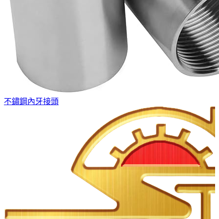
不鏽鋼內牙接頭