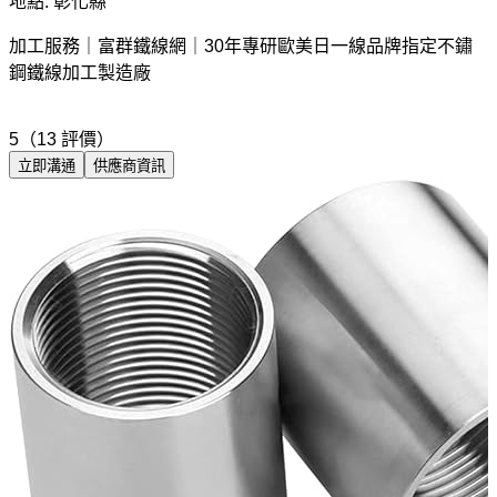
地點: 彰化縣
加工服務｜富群鐵線網｜30年專研歐美日一線品牌指定不鏽
鋼鐵線加工製造廠
5（13 評價）
立即溝通
供應商資訊