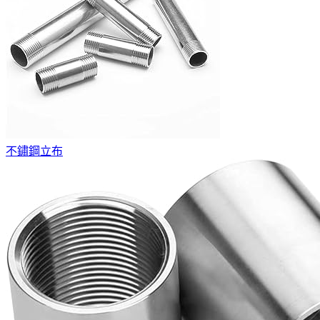
不鏽鋼立布