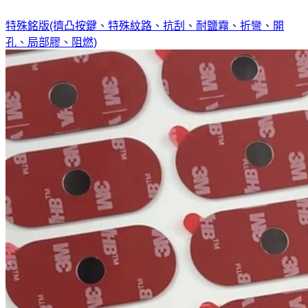
特殊銘版(擠凸按鍵、特殊紋路、抗刮、耐鹽霧、折彎、開
孔、局部膠、阻燃)