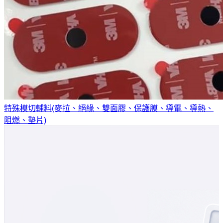
特殊模切輔料(麥拉、絕緣、雙面膠、保護膜、導電、導熱、
阻燃、墊片)