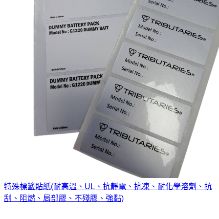
特殊標籤貼紙(耐高溫、UL、抗靜電、抗凍、耐化學溶劑、抗
刮、阻燃、局部膠、不殘膠、強黏)