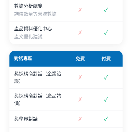
數據分析總覽
✗
✓
詢價數量等營運數據
產品資料優化中心
✗
✓
產文優化建議
對話專區
免費
付費
與採購商對話（企業洽
✗
✓
談）
與採購商對話（產品詢
✗
✓
價）
✗
✓
與學界對話