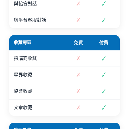
✗
✓
與協會對話
✗
✓
與平台客服對話
收藏專區
免費
付費
✗
✓
採購商收藏
✗
✓
學界收藏
✗
✓
協會收藏
✗
✓
文章收藏