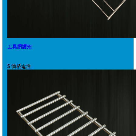
工具網護架
$ 價格電洽