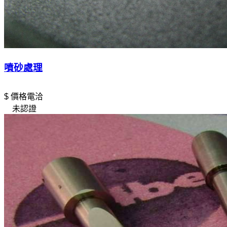
噴砂處理
$ 價格電洽
未認證