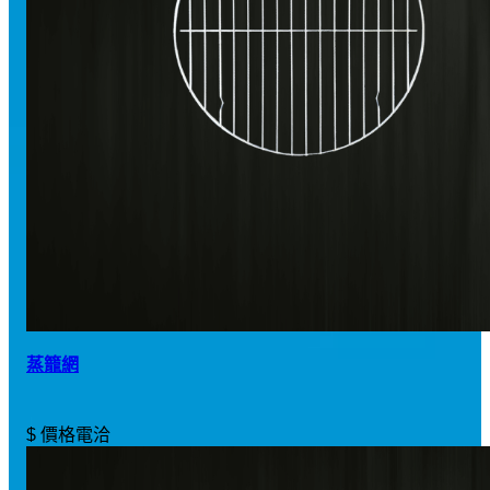
蒸籠網
$ 價格電洽