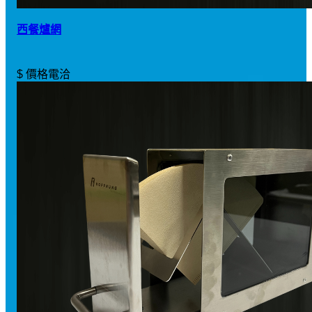
西餐爐網
$ 價格電洽