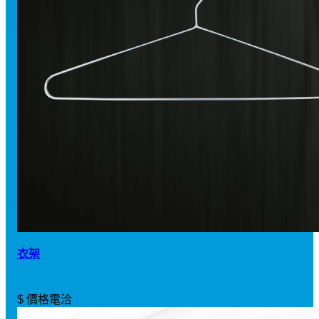
衣架
$ 價格電洽