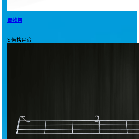
置物架
$ 價格電洽