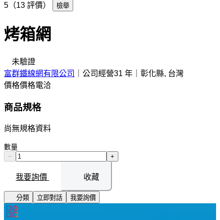
5（13 評價）
檢舉
烤箱網
未驗證
富群鐵線網有限公司
｜
公司經營31 年
｜
彰化縣, 台灣
價格
價格電洽
商品規格
尚無規格資料
數量
−
+
我要詢價
收藏
分類
立即對話
我要詢價