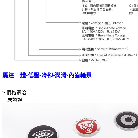
馬達一體-低壓-冷卻-潤滑-內齒輪泵
$ 價格電洽
未認證