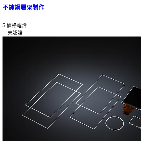
不鏽鋼層架製作
$ 價格電洽
未認證