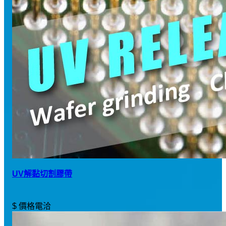
UV解黏切割膠帶
$ 價格電洽