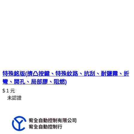
特殊銘版(擠凸按鍵、特殊紋路、抗刮、耐鹽霧、折
彎、開孔、局部膠、阻燃)
$ 1 元
未認證