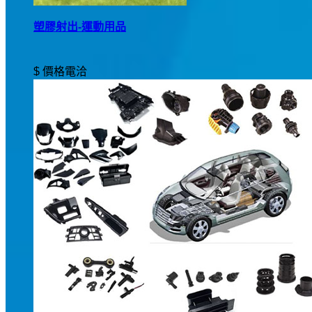
塑膠射出-運動用品
$ 價格電洽