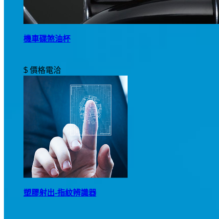
機車碟煞油杯
$ 價格電洽
塑膠射出-指紋辨識器