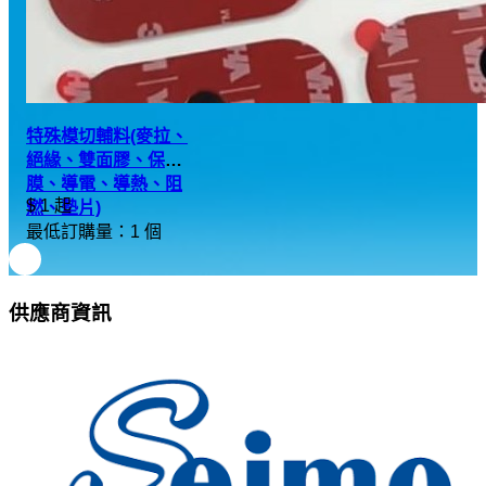
特殊模切輔料(麥拉、
絕緣、雙面膠、保護
膜、導電、導熱、阻
$ 1 起
燃、墊片)
最低訂購量：1 個
供應商資訊