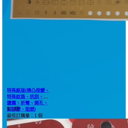
特殊銘版(擠凸按鍵、
特殊紋路、抗刮、耐
鹽霧、折彎、開孔、
$ 1 起
局部膠、阻燃)
最低訂購量：1 個