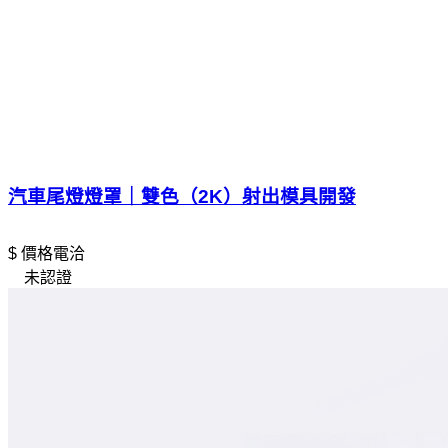
汽車尾燈燈罩｜雙色（2K）射出模具開發
$ 價格電洽
未認證