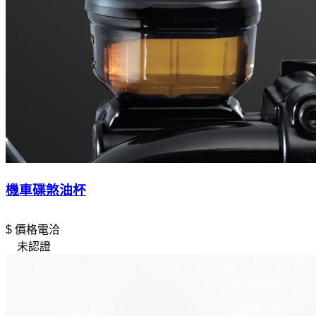
機車碟煞油杯
$ 價格電洽
未認證