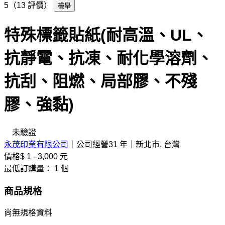
5（13 評價）
檢舉
特殊標籤貼紙(耐高溫、UL、
抗靜電、抗凍、耐化學溶劑、
抗刮、阻燃、局部膠、不殘
膠、強黏)
未驗證
永茂印業有限公司
｜
公司經營31 年
｜
新北市, 台灣
價格
$ 1 - 3,000 元
最低訂購量： 1 個
商品規格
尚無規格資料