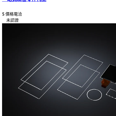
$ 價格電洽
未認證