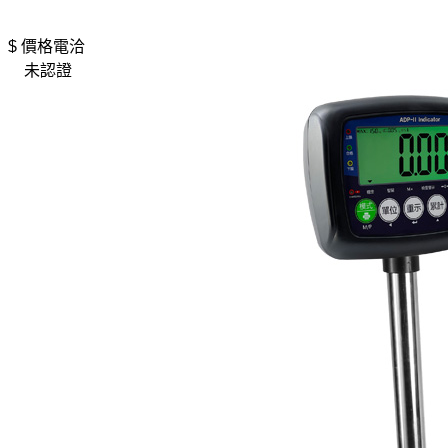
$ 價格電洽
未認證