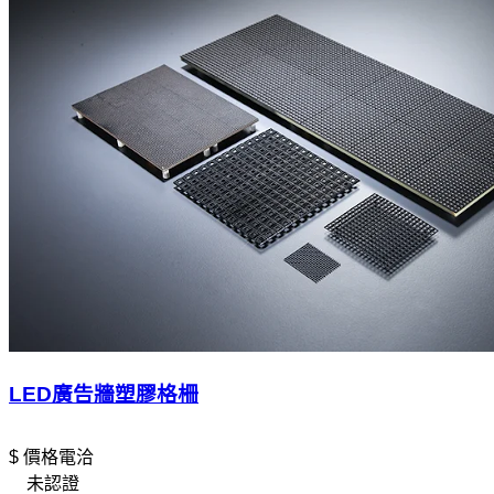
LED廣告牆塑膠格柵
$ 價格電洽
未認證