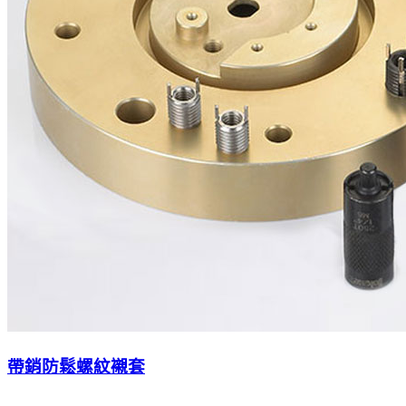
帶銷防鬆螺紋襯套