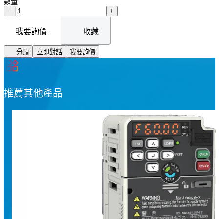
數量
−
+
我要詢價
收藏
分類
立即對話
我要詢價
推薦其他產品