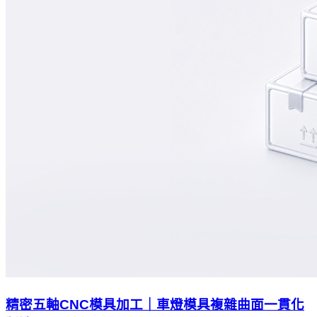
精密五軸CNC模具加工｜車燈模具複雜曲面一貫化