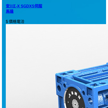
安川Σ-X SGDXS伺服
馬達
$ 價格電洽