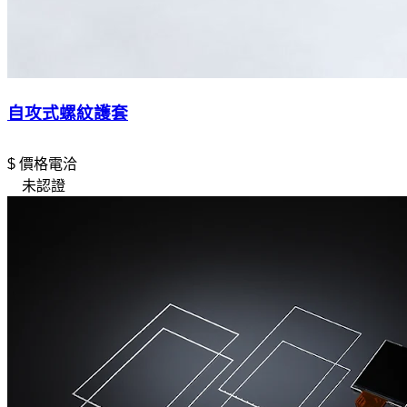
自攻式螺紋護套
$ 價格電洽
未認證