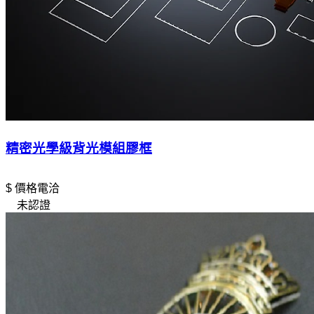
精密光學級背光模組膠框
$ 價格電洽
未認證