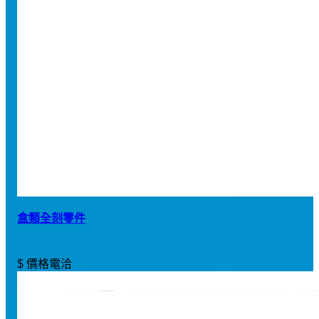
盒類全刻零件
$ 價格電洽