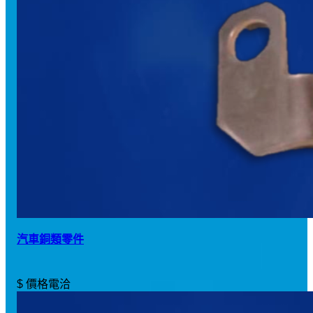
汽車銅類零件
$ 價格電洽