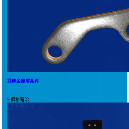
其他金屬零組件
$ 價格電洽