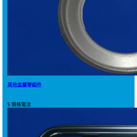
其他金屬零組件
$ 價格電洽