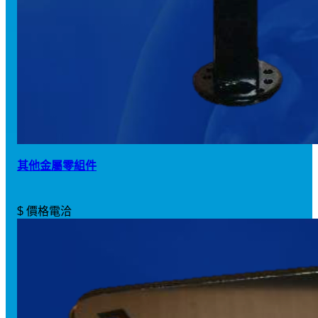
其他金屬零組件
$ 價格電洽