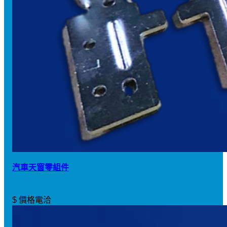
汽車天窗零組件
$ 價格電洽