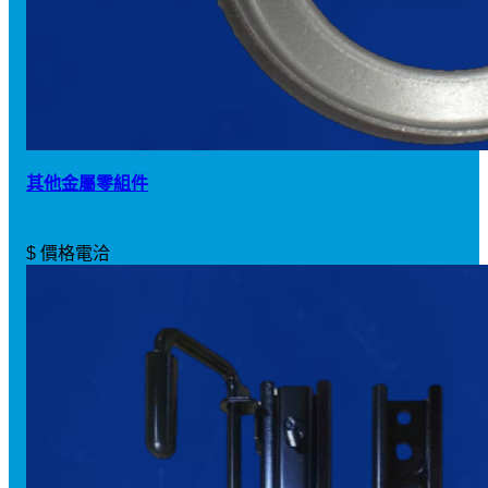
其他金屬零組件
$ 價格電洽