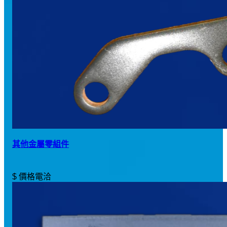
其他金屬零組件
$ 價格電洽