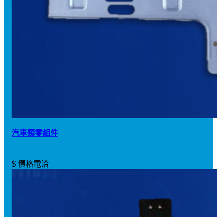
汽車類零組件
$ 價格電洽