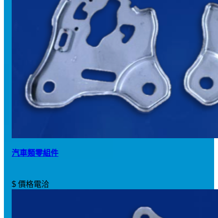
汽車類零組件
$ 價格電洽