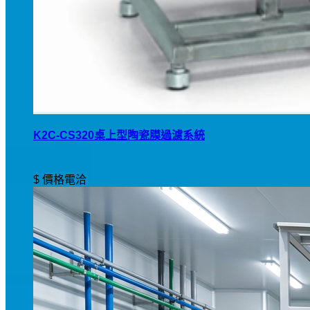
K2C-CS320桌上型陶瓷膜過濾系統
$ 價格電洽