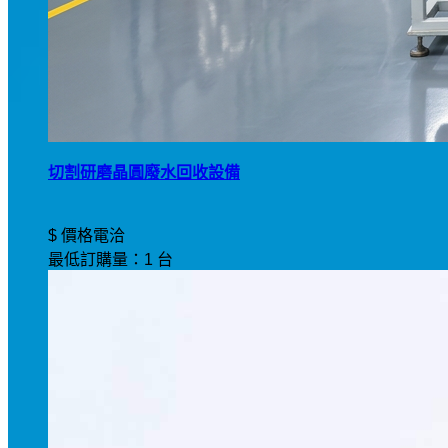
切割研磨晶圓廢水回收設備
$ 價格電洽
最低訂購量：1 台