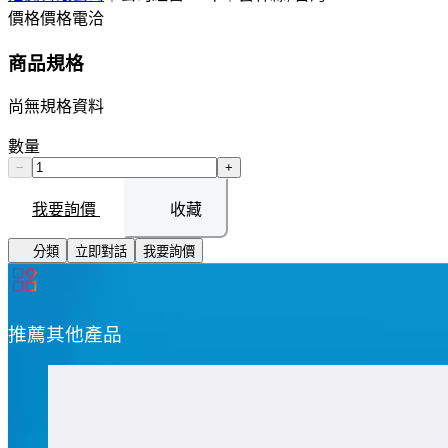
價格
價格電洽
商品規格
尚無規格資料
數量
−
+
我要詢價
收藏
分類
立即對話
我要詢價
推薦其他產品