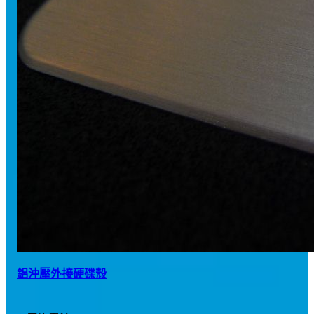
鋁沖壓外接硬碟殼