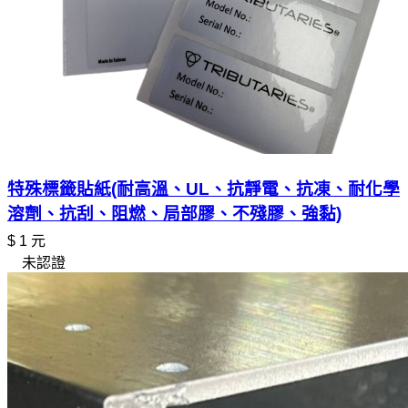
特殊標籤貼紙(耐高溫、UL、抗靜電、抗凍、耐化學
溶劑、抗刮、阻燃、局部膠、不殘膠、強黏)
$ 1 元
未認證