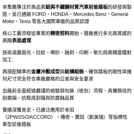
本集團專注於高品質
鋁與不鏽鋼材質汽車前後踏板
的研發與製
造，並已通過 FORD、HONDA、Mercedes Benz、General
Motor、Tesla 等各大國際車廠的品質認證
核心工藝流程從專業的
精密剪料
開始，隨後進行多元高質感的
高階
表面處理
技術涵蓋拋光、拉紋、噴砂、蝕刻、印刷、氧化與高精度鐳射
加工
再搭配精準的
金屬沖壓成型
與
結構組裝
，確保踏板的剛性與幾
何尺寸完全符合車廠嚴格的公差與安全要求
出廠前全面經過嚴謹的檢驗與包裝（檢包）流程，具備極佳的
耐磨損、抗鞋底刮傷與防腐蝕品質
實績深獲肯定，已廣泛應用於本田
（2PW/2SO/ACCORD）、傳奇、豐田（凱美瑞）等指標性
車型前後踏板