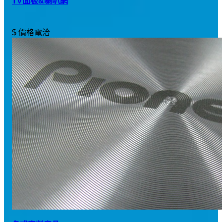
TV面板&喇叭網
$ 價格電洽