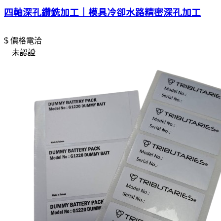
四軸深孔鑽銑加工｜模具冷卻水路精密深孔加工
$ 價格電洽
未認證