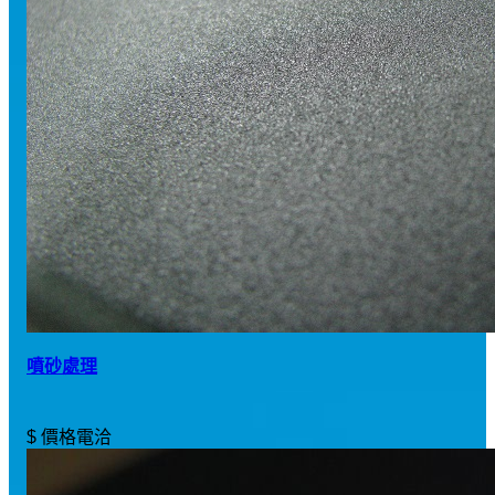
噴砂處理
$ 價格電洽