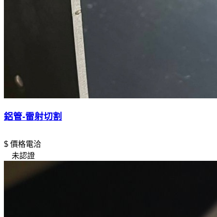
鋁管-雷射切割
$ 價格電洽
未認證